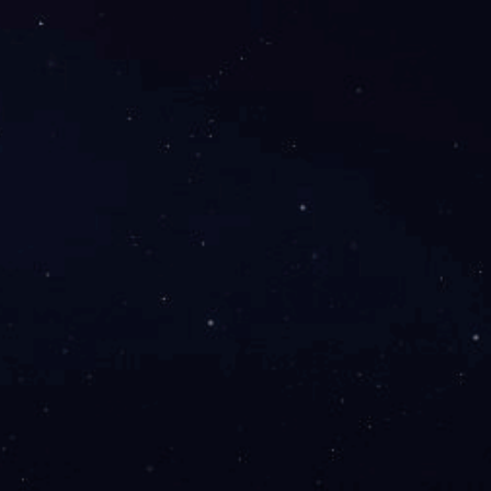
扫码关注我们
TOP
联系我们