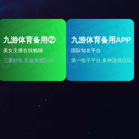
九游·体育(jiuyou.com)官方网站万里（湖北·襄阳）
一页