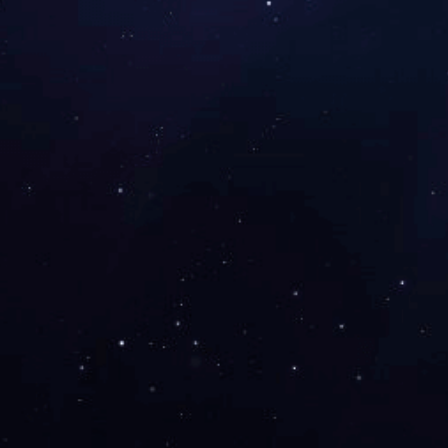
站
方网站建设
九游·体育(jiuyou.com)官
九游·体育(jiuyou.com)官
九
方网站概况
方网站地产
领导关怀
九游·体育(jiuyou.com)官
董事长致辞
方网站投融资
巍
企业视频
全产业链
(
企业荣誉
工程荣誉
企业邮箱
OA登录
Copyright© 2018 九游·体育(jiuyou.com)官方网站 