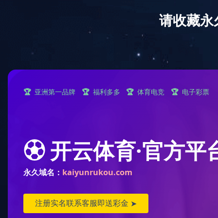
首页
关于九游·体育(jiuyou.com)官
首页
关于九游·体育(jiuyou.com)官
业务板块
当前位置：
首页
>
业务板块
>
九游·体育(jiuyou.c
关于九游·体育(jiuyou.com)官方网站地产