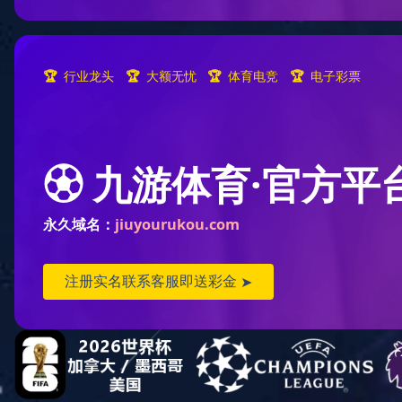
九游·体育(jiuyou.co