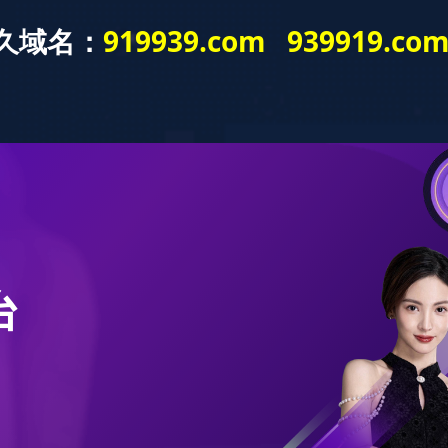
方网站
业务板块
九游·体育(jiuyou.com)官方网站
方网站
业务板块
com)官方网站
九游·体育(jiuyou.com)官方网站新闻
区域公司新闻
巍巍九游·体育(jiuyou.com)官方网站