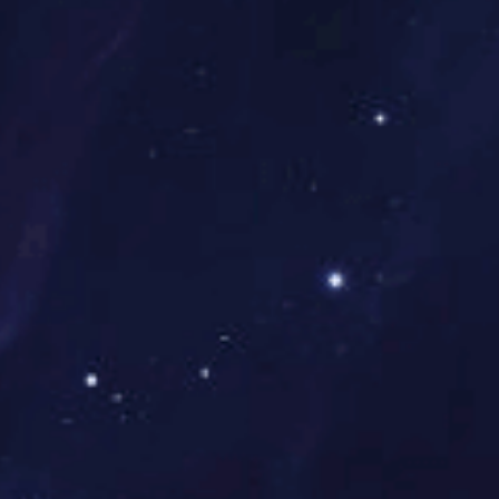
u.com)官方网站九游·体育(jiuyou.com)官方网站董事长程理财
就是金山银山”理念的具体行动。近年来，生态环境持续改善，绿色成为发
增绿添彩，为建设美丽湖北贡献力量。