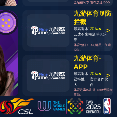
方网站董事长程理财参加植树节活动