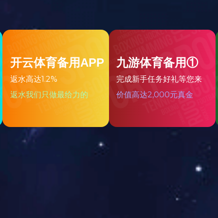
6个植树节到来之际，湖北省建设工程质量安全协会党支部、黄冈市城市
主题党日活动。