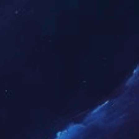
出席活动并作动员讲话。他表示，全社会共同参与植树造林，
展的主色调之一。我们作为建筑行业的一员，是这项