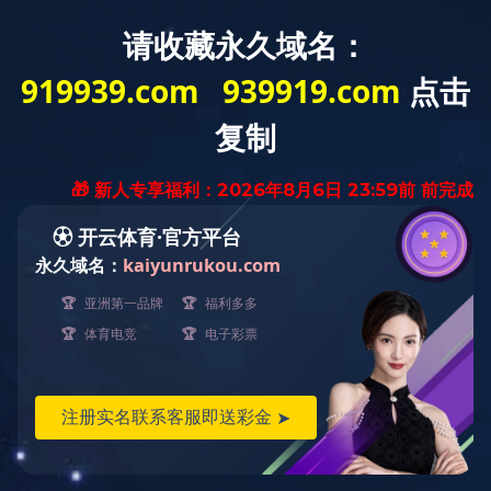
九游·体育(jiuyou.com)官方网站
当前位置：
首页
>
九游·体育(jiuyou.com)官方网站
>
九游·体育
(jiuyou.com)官方网站新闻
程理财受邀出席湖北城建职院建校45周年暨产
教融合高质量发展大会
发布时间：2023-11-14
作者：李华蕾