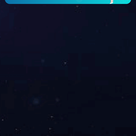
(jiuyou.com)官方网站九游·体育(jiuyou.com)官方网站调研
下一篇：
九游·体育(jiuyou.com)官方网站九游·体育(jiuyou.com)官方
网站再获一项实用新型专利
分享至
扫码关注我们
企业邮箱
OA登录
财务系统
印章系统