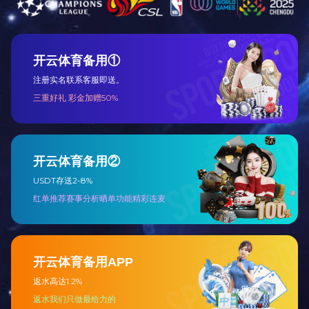
省质安协会会长、湖北城建职院客座教授、九游·体育
(jiuyou.com)官方网站九游·体育(jiuyou.com)官方网站董事长程理财
应邀出席。
此次大会旨在总结办学经验、展示办学成就、凝聚各方力量，
助推学校和住建事业高质量发展。会上发布了湖北建院人才培养宣
言，“全国市长研修学院（住建部干部学院）现场教学基地”“无图数
字建造联盟教学基地”“现场工程师学院”“湖北省城乡遗产保护传承