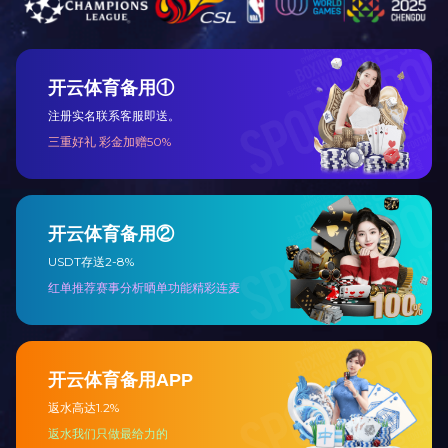
设项目荣获“楚天杯”
分享至
扫码关注我们
企业邮箱
OA登录
财务系统
印章系统