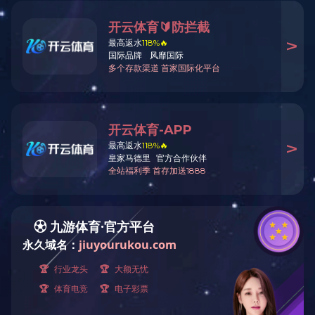
10月14日，南昌市住房和城乡建设局发布《关于2022年上半年
南昌市建筑工程安全文明标准化示范工地评审结果通报》，九游·体
育(jiuyou.com)官方网站建设九游·体育(jiuyou.com)官方网站江西公
司承建的南昌莱蒙都会商业中心B8地块一期工程获评“南昌市建筑
工程安全文明标准化示范工地”。