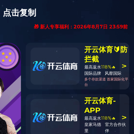
党建·文化
加入九游·体育(jiuyou.com)官方网站
党建·文化
加入九游·体育(jiuyou.com)官方网站
通知公告