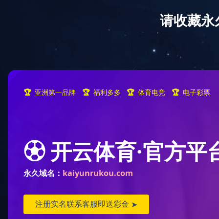
首页
关于九游·体育(jiuyou.com)官
首页
关于九游·体育(jiuyou.com)官
九游·体育(jiuyou.
当前位置：
首页
>
九游·体育(jiuyou.com)官方网站
>
九游·体育(jiuyou.com)官方网站新闻