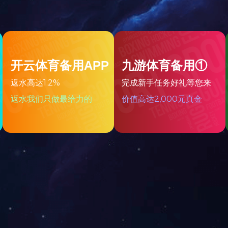
iuyou.com)官方网站2014年春节放假通知
九游·体育
党建·文化
加入九游·体育
jiuyou.com)官方网
(jiuyou.com)官方网
核心文化
站
站
党建活动
游·体育(jiuyou.com)官
爱我九游·体育
人才理念
方网站新闻
(jiuyou.com)官方网站
招贤纳士
区域公司新闻
社会责任