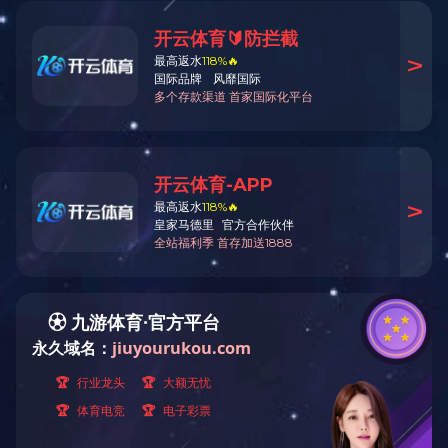
[江西公司]九游·体育(jiuyou.com)官方网站九游·体育(jiuyou.com)官方网站江西公司获评金地九游·体育(jiuyou.com)官方网站南昌区域2021年度最佳协作单位
21
桂园·黄金时代项目3#、4#楼及地下室（3#楼），仙
匠心筑品质，精品树标杆。1月6日，金地九游·
2022-01
桃碧桂园4#、5#、7#、8#、9#、12#楼及地下室...
体育(jiuyou.com)官方网站南昌地产公司召开2021年
度总结大会，九游·体育(jiuyou.com)官方网站建设九
游·体育(jiuyou.com)官方网站江西公司总经理熊善杰
[江西公司]九游·体育(jiuyou.com)官方网站九游·体育(jiuyou.com)官方网站江西公司新城湖城大境项目荣获南昌市高新区建筑施工领域安全生产检查第一名
21
应邀出席。会上，江西公司被授予“2021年度最佳协
近日，南昌高新区城建局发布《关于南昌高新区
2022-01
作单位”称号。 江西公司承建...
建筑施工领域2021年第四季度安全生产大检查情况的
通报》，九游·体育(jiuyou.com)官方网站建设九游·体
育(jiuyou.com)官方网站江西公司承建的承建的新城
[江西公司]九游·体育(jiuyou.com)官方网站九游·体育(jiuyou.com)官方网站江西公司两项目获评2021年江西省建筑工程质量管理标准化工程
21
湖城大境项目56个在建工地中排名第一。 湖城
1月4日，江西省住房和城乡建设厅公布《2021年
2022-01
大境项目位于南昌市高新区天祥大道与...
江西省建筑工程质量管理标准化工程名单》，共109
项工程入选。九游·体育(jiuyou.com)官方网站建设九
游·体育(jiuyou.com)官方网站江西公司承建的美的爱
[江西公司]九游·体育(jiuyou.com)官方网站九游·体育(jiuyou.com)官方网站江西公司新城悦隽时代项目获评2021年江西省建筑安全生产标准化示范工地”
21
康滨江花园一期，南昌华侨城住宅三期（5-1、5-2A
2021年12月27日，江西省住房和城乡建设厅公布
2022-01