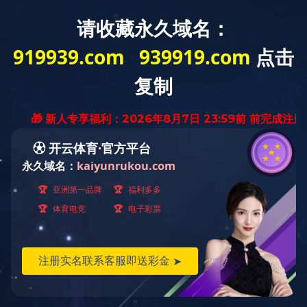
九游·体育(jiuyou.com)官方网站
当前位置：
首页
>
九游·体育(jiuyou.com)官方网站
>
区域公司新闻
[总承包公司]九游·体育(jiuyou.com)官方网站九游·体育(jiuyou.com)官方网站总承包公司两项目获评湖北省建筑结构优质工程
09
近日，湖北省建设工程质量安全协会公布了
2022-03
《2020-2021年度第四批湖北省建筑结构优质工程项
目名单》，九游·体育(jiuyou.com)官方网站建设九游·
体育(jiuyou.com)官方网站总承包公司承建的鄂州碧