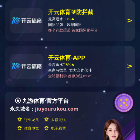
[河南公司]河南公司2019年安全生产季启动
30
(jiuyou.com)官方网站建设九游·体育(jiuyou.com)官方
2019年6月是全国第十八个安全生产月，国务院
2019-05
网站发扬不畏艰难、锐意进取的精神，秉承“勤恳诚
安委会办公室以“防风险、除隐患、遏事故”为主题，
信 &n...
开展全国安全生产月活动。 5月11日，九
游·体育(jiuyou.com)官方网站建设九游·体育
[陕西公司]陕西公司举行感恩母亲节茶话会
30
(jiuyou.com)官方网站河南公司以“防风险，除隐患...
母爱如清泉，滴滴都是对儿女的惦念；母爱如丝
2019-05
线，缕缕都是对儿女的祝福。5月9日，九游·体育
(jiuyou.com)官方网站建设九游·体育(jiuyou.com)官方
网站陕西公司举行了“温馨五月•感恩母亲节”茶话
[江西公司]江西省住建厅城建处处长李日龙一行到泰和碧桂园项目调研
30
会，50余名员工欢聚一堂，其乐融融。
5月6日下午，江西省住房和城乡建设厅城建处处
2019-05
年轻的...
长李日龙、泰和县建设局局长孙学钊一行来到九游·
体育(jiuyou.com)官方网站建设九游·体育(jiuyou.com)
官方网站江西公司承建的泰和碧桂园项目调研，听取
[天津公司]苏州SEW项目部召开“五四”运动100周年座谈会
30
了项目建设及城市规划有关情况介绍。
为弘扬“五四”精神，彰显当代青年员工积极向上的
2019-05