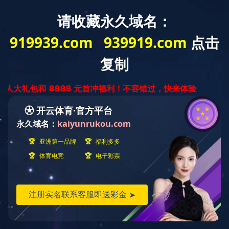
九游·体育(jiuyou.com)官方网站
当前位置：
首页
>
九游·体育(jiuyou.com)官方网站
>
区域公司新闻
[江西公司]助力军运会 九游·体育(jiuyou.com)官方网站在行动
30
第七届世界军人运动会即将在湖北武汉召开，这
2019-05
是军人的荣耀，也是武汉的荣耀，可以让我们充分感
受军人的魅力和风姿，学习军人敢于拼搏、团结协作
的品质。 为迎接军运会的到来，九游·体育