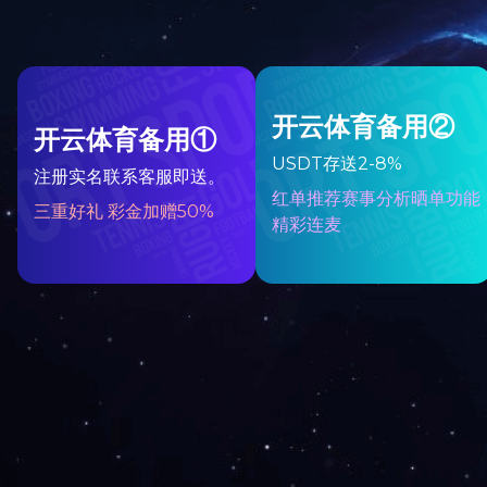
(jiuyou.com)官方网
(
九游·体育(jiuyou.com)官
站
方网站建设
九游·体育(jiuyou.com)官
九游·体育(jiuyou.com)官
九
方网站概况
方网站地产
领导关怀
九游·体育(jiuyou.com)官
董事长致辞
方网站投融资
巍
企业视频
全产业链
(
企业荣誉
工程荣誉
企业邮箱
OA登录