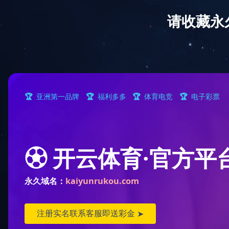
首页
关于九游·体育(jiuyou.com)官
首页
关于九游·体育(jiuyou.com)官
党建·文化
当前位置：
首页
>
党建·文化
>
社会责任
核心文化
党建活动
爱我九