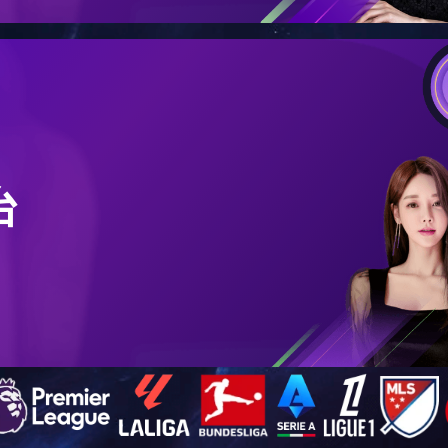
捐建卫生院
上一页
1
2
3
下一页
九游·体育
党建·文化
加入九游·体育