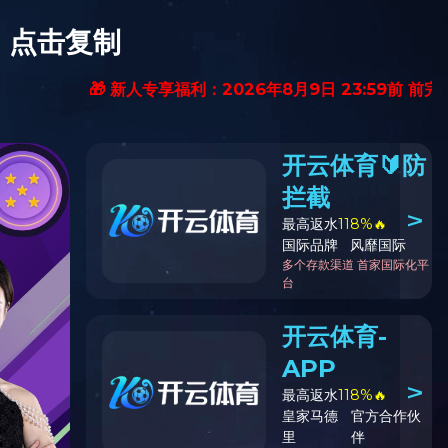
党建·文化
加入九游·体育(jiuyou.com)官方网站
加入九游·体育(jiuyou.com)官方网站