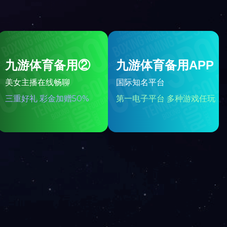
扫码关注我们
TOP