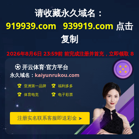
九游·体育(jiuyou.com)官方网站
当前位置：
首页
>
九游·体育(jiuyou.com)官方网站
>
巍巍九游·体育
(jiuyou.com)官方网站