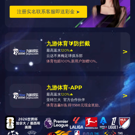
《巍巍九游·体育(jiuyou.com)官方网站》第115期
《巍巍九游·体育(jiuyou.com)官方网站》第114期